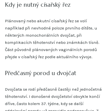
Kdy je nutný císařský řez
Plánovaný nebo akutní císařský řez se volí
například při nevhodné poloze prvního dítěte, u
některých monochoriálních dvojčat, při
komplikacích těhotenství nebo známkách tísně.
Část původně plánovaných vaginálních porodů
přejde v císařský řez podle aktuálního vývoje.
Předčasný porod u dvojčat
Dvojčata se rodí předčasně častěji než jednočetná
těhotenství. I donošené dvojčetství obvykle končí
dříve, často kolem 37. týdne, kdy se další
oddalování porodu už zpravidla nedoporučuje. Z