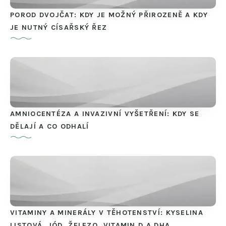
POROD DVOJČAT: KDY JE MOŽNÝ PŘIROZENĚ A KDY
JE NUTNÝ CÍSAŘSKÝ ŘEZ
AMNIOCENTÉZA A INVAZIVNÍ VYŠETŘENÍ: KDY SE
DĚLAJÍ A CO ODHALÍ
VITAMINY A MINERÁLY V TĚHOTENSTVÍ: KYSELINA
LISTOVÁ, JÓD, ŽELEZO, VITAMIN D A DHA