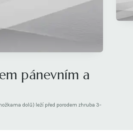
cem pánevním a
ožkama dolů) leží před porodem zhruba 3–