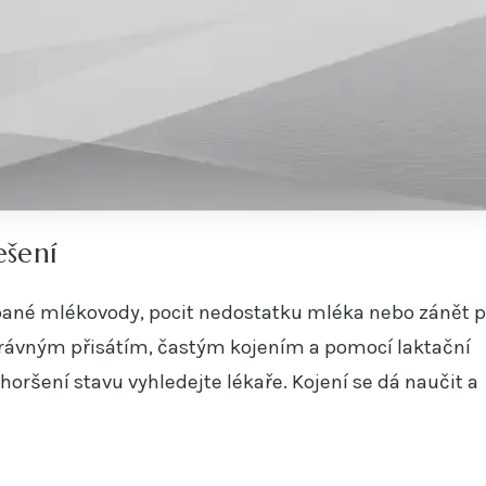
ešení
ucpané mlékovody, pocit nedostatku mléka nebo zánět 
správným přisátím, častým kojením a pomocí laktační
horšení stavu vyhledejte lékaře. Kojení se dá naučit a