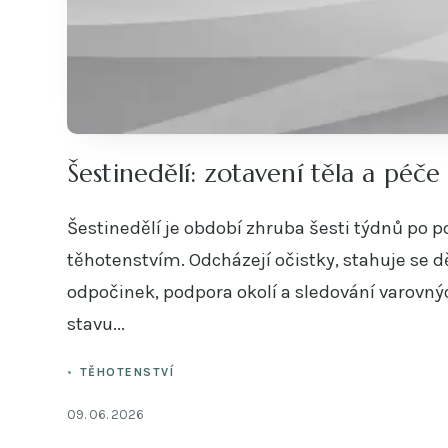
Šestinedělí: zotavení těla a péč
Šestinedělí je období zhruba šesti týdnů po p
těhotenstvím. Odcházejí očistky, stahuje se d
odpočinek, podpora okolí a sledování varovný
stavu...
TĚHOTENSTVÍ
09. 06. 2026