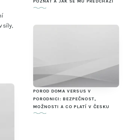
POZNAT A JAK SE MU PŘEDCHÁZÍ
ní
 síly,
POROD DOMA VERSUS V
PORODNICI: BEZPEČNOST,
MOŽNOSTI A CO PLATÍ V ČESKU