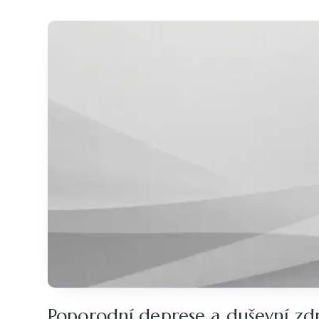
Poporodní deprese a duševní zd