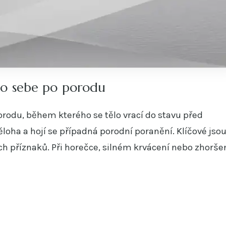
e o sebe po porodu
orodu, během kterého se tělo vrací do stavu před
ěloha a hojí se případná porodní poranění. Klíčové jso
ch příznaků. Při horečce, silném krvácení nebo zhorše