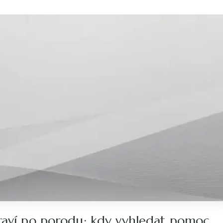
raví po porodu: kdy vyhledat pomoc