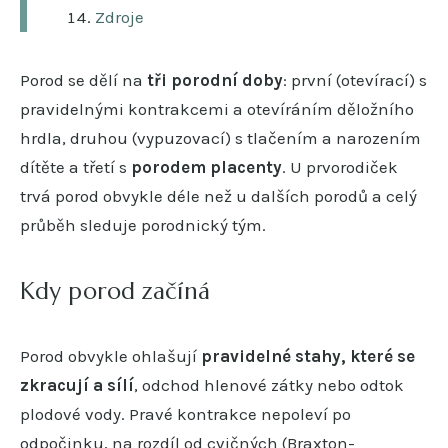
Zdroje
Porod se dělí na
tři porodní doby
: první (otevírací) s
pravidelnými kontrakcemi a otevíráním děložního
hrdla, druhou (vypuzovací) s tlačením a narozením
dítěte a třetí s
porodem placenty
. U prvorodiček
trvá porod obvykle déle než u dalších porodů a celý
průběh sleduje porodnický tým.
Kdy porod začíná
Porod obvykle ohlašují
pravidelné stahy, které se
zkracují a sílí
, odchod hlenové zátky nebo odtok
plodové vody. Pravé kontrakce nepoleví po
odpočinku, na rozdíl od cvičných (Braxton-