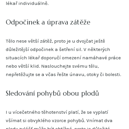
lékař individuálně.
Odpočinek a úprava zátěže
Tělo nese větší zátěž, proto je u dvojčat ještě
důležitější odpočinek a šetření sil. V některých
situacích lékař doporučí omezení namáhavé práce
nebo větší klid. Naslouchejte svému tělu,
nepřetěžujte se a včas řešte únavu, otoky či bolesti.
Sledování pohybů obou plodů
I u vícečetného těhotenství platí, že se vyplatí
všímat si obvyklého vzorce pohybů. Vnímat dva
plody zvlášť může být obtížné, proto je důležité