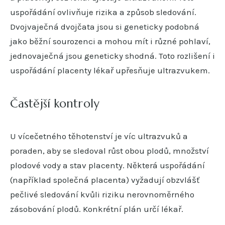
uspořádání ovlivňuje rizika a způsob sledování.
Dvojvaječná dvojčata jsou si geneticky podobná
jako běžní sourozenci a mohou mít i různé pohlaví,
jednovaječná jsou geneticky shodná. Toto rozlišení i
uspořádání placenty lékař upřesňuje ultrazvukem.
Častější kontroly
U vícečetného těhotenství je víc ultrazvuků a
poraden, aby se sledoval růst obou plodů, množství
plodové vody a stav placenty. Některá uspořádání
(například společná placenta) vyžadují obzvlášť
pečlivé sledování kvůli riziku nerovnoměrného
zásobování plodů. Konkrétní plán určí lékař.