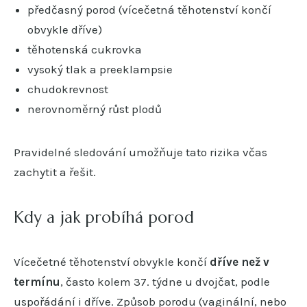
předčasný porod (vícečetná těhotenství končí
obvykle dříve)
těhotenská cukrovka
vysoký tlak a preeklampsie
chudokrevnost
nerovnoměrný růst plodů
Pravidelné sledování umožňuje tato rizika včas
zachytit a řešit.
Kdy a jak probíhá porod
Vícečetné těhotenství obvykle končí
dříve než v
termínu
, často kolem 37. týdne u dvojčat, podle
uspořádání i dříve. Způsob porodu (vaginální, nebo