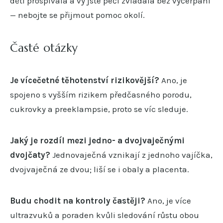
děti prospívala a vy jste péči zvládala bez vyčerpání
— nebojte se přijmout pomoc okolí.
Časté otázky
Je vícečetné těhotenství rizikovější?
Ano, je
spojeno s vyšším rizikem předčasného porodu,
cukrovky a preeklampsie, proto se víc sleduje.
Jaký je rozdíl mezi jedno- a dvojvaječnými
dvojčaty?
Jednovaječná vznikají z jednoho vajíčka,
dvojvaječná ze dvou; liší se i obaly a placenta.
Budu chodit na kontroly častěji?
Ano, je více
ultrazvuků a poraden kvůli sledování růstu obou