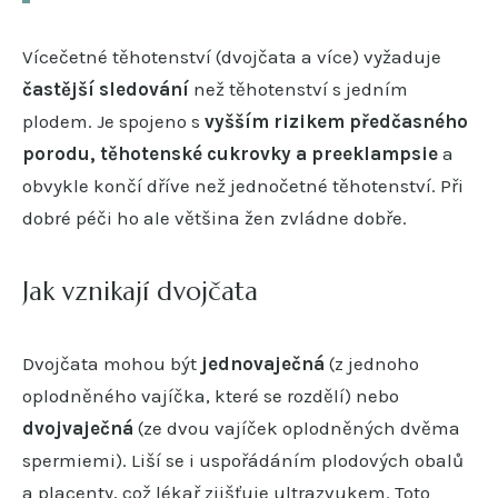
Vícečetné těhotenství (dvojčata a více) vyžaduje
častější sledování
než těhotenství s jedním
plodem. Je spojeno s
vyšším rizikem předčasného
porodu, těhotenské cukrovky a preeklampsie
a
obvykle končí dříve než jednočetné těhotenství. Při
dobré péči ho ale většina žen zvládne dobře.
Jak vznikají dvojčata
Dvojčata mohou být
jednovaječná
(z jednoho
oplodněného vajíčka, které se rozdělí) nebo
dvojvaječná
(ze dvou vajíček oplodněných dvěma
spermiemi). Liší se i uspořádáním plodových obalů
a placenty, což lékař zjišťuje ultrazvukem. Toto