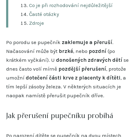
Co je při rozhodování nejdůležitější
Časté otázky
Zdroje
Po porodu se pupečník
zaklemuje a přeruší
.
Načasování může být
brzké
, nebo
pozdní
(po
krátkém vyčkání). U
donošených zdravých dětí
se
dnes často volí mírně
pozdější přerušení
, protože
umožní
dotečení části krve z placenty k dítěti
, a
tím lepší zásoby železa. V některých situacích je
naopak namístě přerušit pupečník dříve.
Jak přerušení pupečníku probíhá
Po narození dítěte se pupečník na dvou místech