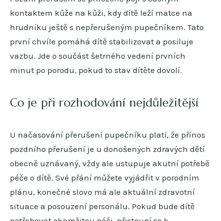
kontaktem kůže na kůži, kdy dítě leží matce na
hrudníku ještě s nepřerušeným pupečníkem. Tato
první chvíle pomáhá dítě stabilizovat a posiluje
vazbu. Jde o součást šetrného vedení prvních
minut po porodu, pokud to stav dítěte dovolí.
Co je při rozhodování nejdůležitější
U načasování přerušení pupečníku platí, že přínos
pozdního přerušení je u donošených zdravých dětí
obecně uznávaný, vždy ale ustupuje akutní potřebě
péče o dítě. Své přání můžete vyjádřit v porodním
plánu, konečné slovo má ale aktuální zdravotní
situace a posouzení personálu. Pokud bude dítě
potřebovat okamžitou péči, přistoupí se k