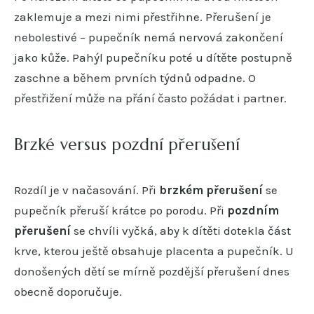
zaklemuje a mezi nimi přestřihne. Přerušení je
nebolestivé – pupečník nemá nervová zakončení
jako kůže. Pahýl pupečníku poté u dítěte postupně
zaschne a během prvních týdnů odpadne. O
přestřižení může na přání často požádat i partner.
Brzké versus pozdní přerušení
Rozdíl je v načasování. Při
brzkém přerušení
se
pupečník přeruší krátce po porodu. Při
pozdním
přerušení
se chvíli vyčká, aby k dítěti dotekla část
krve, kterou ještě obsahuje placenta a pupečník. U
donošených dětí se mírně pozdější přerušení dnes
obecně doporučuje.