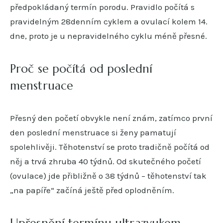
předpokládaný termín porodu. Pravidlo počítá s
pravidelným 28denním cyklem a ovulací kolem 14.
dne, proto je u nepravidelného cyklu méně přesné.
Proč se počítá od poslední
menstruace
Přesný den početí obvykle není znám, zatímco první
den poslední menstruace si ženy pamatují
spolehlivěji. Těhotenství se proto tradičně počítá od
něj a trvá zhruba 40 týdnů. Od skutečného početí
(ovulace) jde přibližně o 38 týdnů – těhotenství tak
„na papíře“ začíná ještě před oplodněním.
Upřesnění termínu ultrazvukem