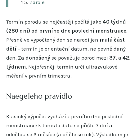
Zdroje
Termín porodu se nejčastěji počítá jako
40 týdnů
(280 dní) od prvního dne poslední menstruace
.
Přesně ve vypočtený den se narodí jen
malá část
dětí
– termín je orientační datum, ne pevně daný
den. Za
donošený
se považuje porod mezi
37. a 42.
týdnem
. Nejpřesněji termín určí ultrazvukové
měření v prvním trimestru.
Naegeleho pravidlo
Klasický výpočet vychází z prvního dne poslední
menstruace: k tomuto datu se přičte 7 dní a
odečtou se 3 měsíce (a přičte se rok). Výsledkem je