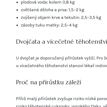
plodová voda: kolem 0,8 kg
zvětšená děloha a prsa: 1,5–2 kg
zvýšený objem krve a tekutin: 2,5–3,5 kg
zásoby tuku matky: 2,5–4 kg
Dvojčata a vícečetné těhotenstv
U dvojčat je doporučený přírůstek vyšší. Pro
u vícečetného těhotenství stanoví lékař indiv
Proč na přírůstku záleží
Příliš malý přírůstek zvyšuje riziko nízké por
riziko těhotenské cukrovky, vysokého tlaku, v