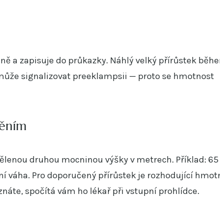
ě a zapisuje do průkazky. Náhlý velký přírůstek běh
může signalizovat preeklampsii — proto se hmotnost
něním
ělenou druhou mocninou výšky v metrech. Příklad: 65
lní váha. Pro doporučený přírůstek je rozhodující hmot
áte, spočítá vám ho lékař při vstupní prohlídce.