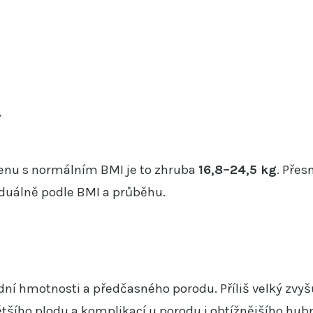
í
 ženu s normálním BMI je to zhruba
16,8–24,5 kg
. Přes
iduálně podle BMI a průběhu.
odní hmotnosti a předčasného porodu. Příliš velký zvyš
ětšího plodu a komplikací u porodu i obtížnějšího hub