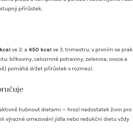
stupný přírůstek.
kcal
ve 2. a
450 kcal
ve 3. trimestru, v prvním se prak
tu: bílkoviny, celozrnné potraviny, zelenina, ovoce a
ě) pomáhá držet přírůstek v rozmezí.
oručuje
aktivně hubnout dietami — hrozí nedostatek živin pro 
oli výrazné omezování jídla nebo redukční dietu vždy