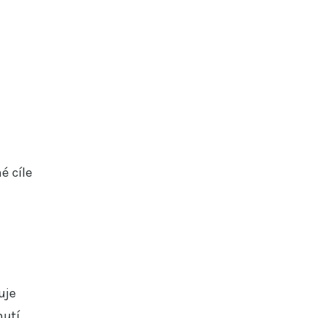
né cíle
uje
nutí