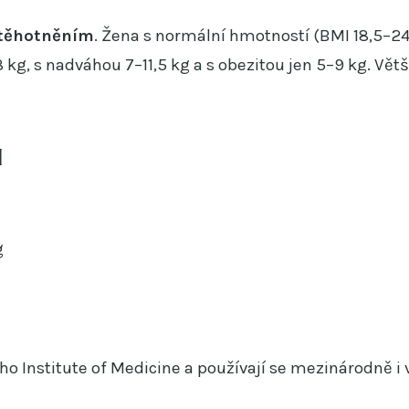
otěhotněním
. Žena s normální hmotností (BMI 18,5–24
8 kg, s nadváhou 7–11,5 kg a s obezitou jen 5–9 kg. Vět
I
g
o Institute of Medicine a používají se mezinárodně i 