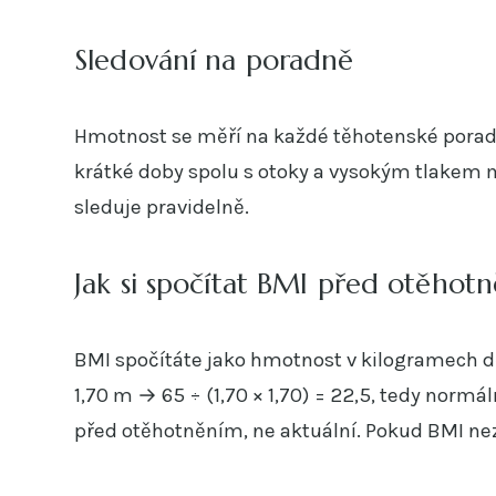
Sledování na poradně
Hmotnost se měří na každé těhotenské poradn
krátké doby spolu s otoky a vysokým tlakem 
sleduje pravidelně.
Jak si spočítat BMI před otěhot
BMI spočítáte jako hmotnost v kilogramech d
1,70 m → 65 ÷ (1,70 × 1,70) = 22,5, tedy normá
před otěhotněním, ne aktuální. Pokud BMI nezn