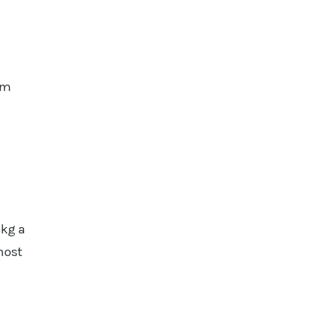
em
 kg a
nost