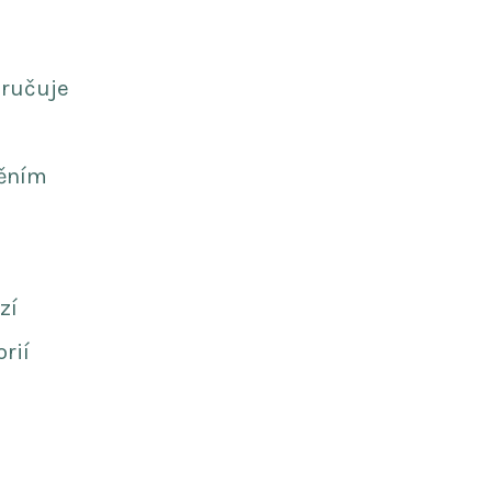
oručuje
něním
zí
orií